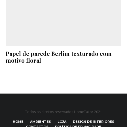
Papel de parede Berlim texturado com
motivo floral
Todos os direitos reservados HomeTailor 2021
HOME
AMBIENTES
LOJA
DESIGN DE INTERIORES
CONTACTOS
POLÍTICA DE PRIVACIDADE