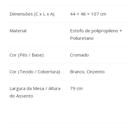
Dimensões (C x L x A)
44 × 48 × 107 cm
Material
Estofo de polipropileno +
Poliuretano
Cor (Pés / Base)
Cromado
Cor (Tecido / Cobertura)
Branco, Cinzento
Largura da Mesa / Altura
79 cm
do Assento