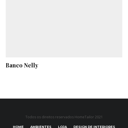
Banco Nelly
Todos os direitos reservados HomeTailor 2021
HOME
AMBIENTES
LOJA
DESIGN DE INTERIORES