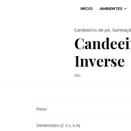
INÍCIO
AMBIENTES
Candeeiros de pé
,
Iluminaç
Candeei
Inverse
SKU:
Peso
Dimensões (C x L x A)