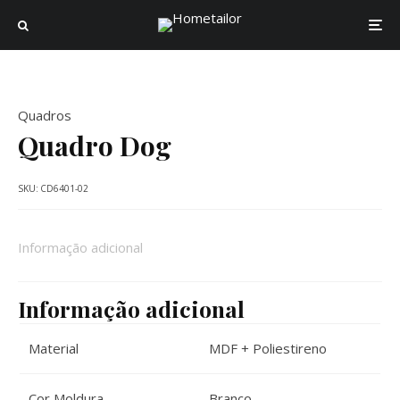
Quadros
Quadro Dog
SKU:
CD6401-02
Informação adicional
Informação adicional
Material
MDF + Poliestireno
Cor Moldura
Branco