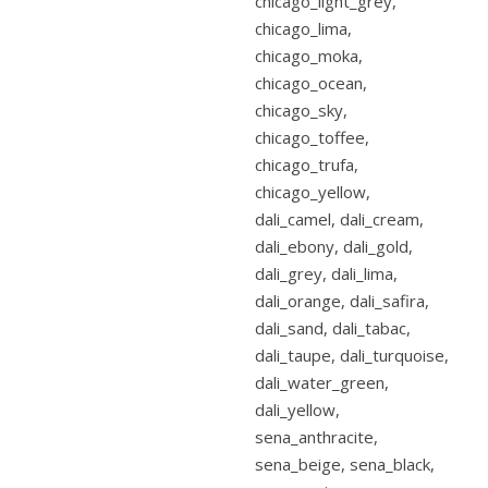
chicago_light_grey,
chicago_lima,
chicago_moka,
chicago_ocean,
chicago_sky,
chicago_toffee,
chicago_trufa,
chicago_yellow,
dali_camel, dali_cream,
dali_ebony, dali_gold,
dali_grey, dali_lima,
dali_orange, dali_safira,
dali_sand, dali_tabac,
dali_taupe, dali_turquoise,
dali_water_green,
dali_yellow,
sena_anthracite,
sena_beige, sena_black,