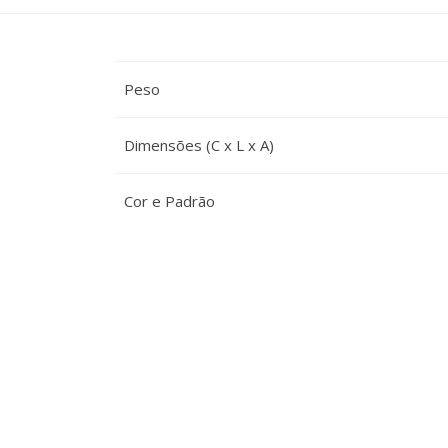
Peso
Dimensões (C x L x A)
Cor e Padrão