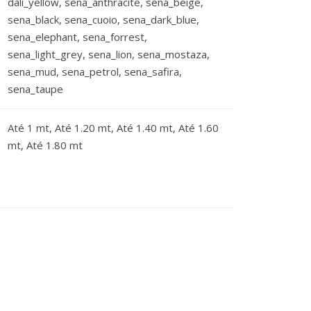
dali_yellow, sena_anthracite, sena_beige,
sena_black, sena_cuoio, sena_dark_blue,
sena_elephant, sena_forrest,
sena_light_grey, sena_lion, sena_mostaza,
sena_mud, sena_petrol, sena_safira,
sena_taupe
Até 1 mt, Até 1.20 mt, Até 1.40 mt, Até 1.60
mt, Até 1.80 mt