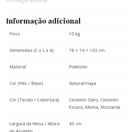
Informação adicional
Informação adicional
Peso
10 kg
Dimensões (C x L x A)
78 × 74 × 103 cm
Material
Poliéster
Cor (Pés / Base)
Natural/Haya
Cor (Tecido / Cobertura)
Cinzento Claro, Cinzento
Escuro, Menta, Mostarda
Largura da Mesa / Altura
43 cm
do Assento