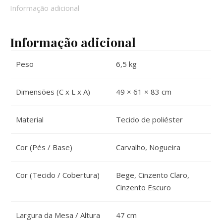
Informação adicional
Informação adicional
Peso
6,5 kg
Dimensões (C x L x A)
49 × 61 × 83 cm
Material
Tecido de poliéster
Cor (Pés / Base)
Carvalho, Nogueira
Cor (Tecido / Cobertura)
Bege, Cinzento Claro,
Cinzento Escuro
Largura da Mesa / Altura
47 cm