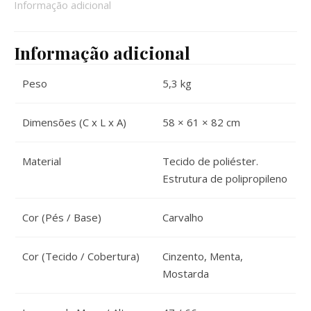
Informação adicional
Informação adicional
Peso
5,3 kg
Dimensões (C x L x A)
58 × 61 × 82 cm
Material
Tecido de poliéster.
Estrutura de polipropileno
Cor (Pés / Base)
Carvalho
Cor (Tecido / Cobertura)
Cinzento, Menta,
Mostarda