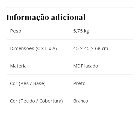
Informação adicional
Peso
5,75 kg
Dimensões (C x L x A)
45 × 45 × 68 cm
Material
MDF lacado
Cor (Pés / Base)
Preto
Cor (Tecido / Cobertura)
Branco