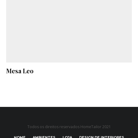
Mesa Leo
Todos os direitos reservados HomeTailor 2021
HOME
AMBIENTES
LOJA
DESIGN DE INTERIORES