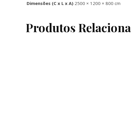
Dimensões (C x L x A)
2500 × 1200 × 800 cm
Produtos Relacion
This
product
has
multiple
variants.
The
options
may
be
chosen
on
the