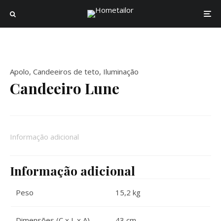
Apolo
,
Candeeiros de teto
,
Iluminação
Candeeiro Lune
Informação adicional
Informação adicional
Peso
15,2 kg
Dimensões (C x L x A)
43 cm