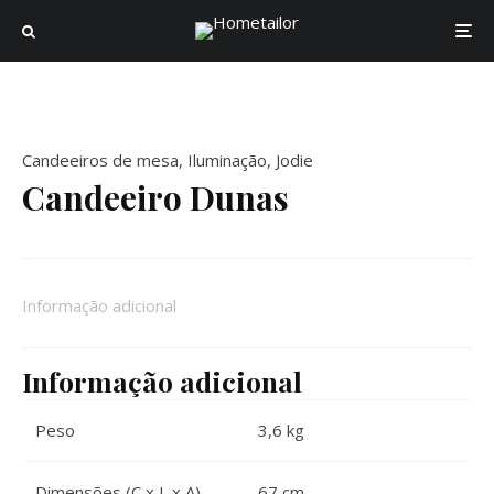
Candeeiros de mesa
,
Iluminação
,
Jodie
Candeeiro Dunas
Informação adicional
Informação adicional
Peso
3,6 kg
Dimensões (C x L x A)
67 cm