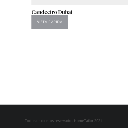
Candeeiro Dubai
VISTA RÁPIDA
Todos os direitos reservados HomeTailor 2021