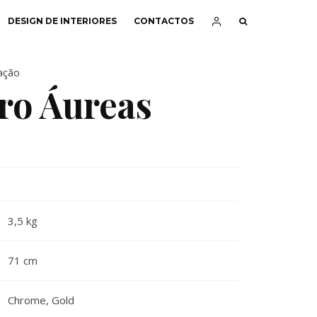
DESIGN DE INTERIORES
CONTACTOS
ação
ro Áureas
3,5 kg
71 cm
Chrome
,
Gold