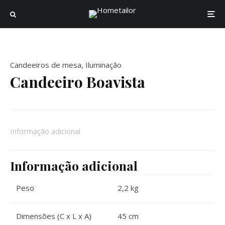
Candeeiros de mesa
,
Iluminação
Candeeiro Boavista
Informação adicional
Informação adicional
Peso
2,2 kg
Dimensões (C x L x A)
45 cm