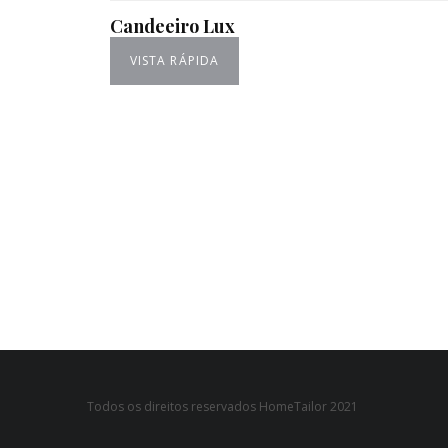
Candeeiro Lux
VISTA RÁPIDA
Todos os direitos reservados HomeTailor 2021