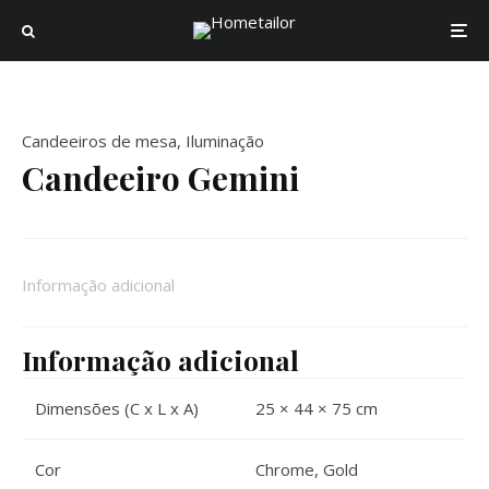
Candeeiros de mesa
,
Iluminação
Candeeiro Gemini
Informação adicional
Informação adicional
Dimensões (C x L x A)
25 × 44 × 75 cm
Cor
Chrome
,
Gold