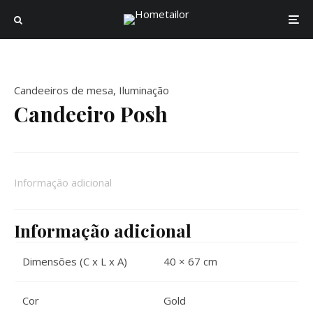
Candeeiros de mesa
,
Iluminação
Candeeiro Posh
Informação adicional
Informação adicional
Dimensões (C x L x A)
40 × 67 cm
Cor
Gold