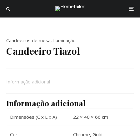
Candeeiros de mesa
,
Iluminação
Candeeiro Tiazol
Informação adicional
Informação adicional
Dimensões (C x L x A)
22 × 40 × 66 cm
Cor
Chrome
,
Gold