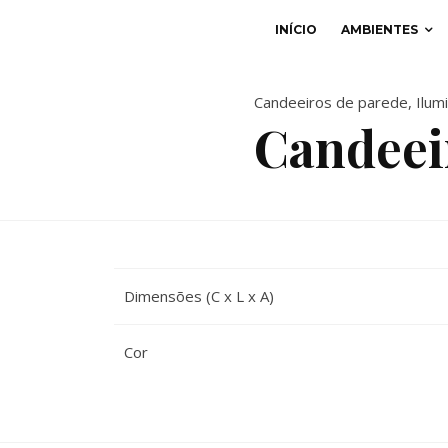
INÍCIO
AMBIENTES
Candeeiros de parede
,
Ilum
Candeei
Dimensões (C x L x A)
Cor