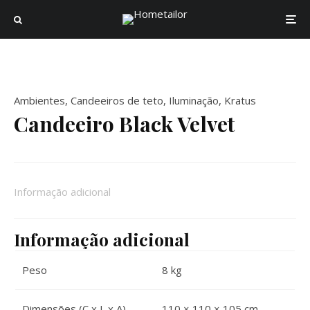
Ambientes
,
Candeeiros de teto
,
Iluminação
,
Kratus
Candeeiro Black Velvet
Informação adicional
Informação adicional
Peso
8 kg
Dimensões (C x L x A)
110 × 110 × 105 cm