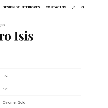
DESIGN DE INTERIORES
CONTACTOS
ção
o Isis
n.d.
n.d.
Chrome
,
Gold