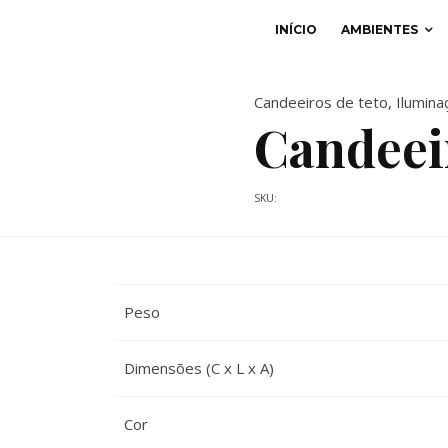
INÍCIO
AMBIENTES
Candeeiros de teto
,
Ilumina
Candeeir
SKU:
Peso
Dimensões (C x L x A)
Cor