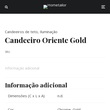
Candeeiros de teto
,
Iluminação
Candeeiro Oriente Gold
SKU:
Informação adicional
Informação adicional
Dimensões (C x L x A)
n.d.
Cor
Chrome
,
Gold