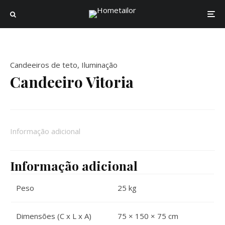
Candeeiros de teto
,
Iluminação
Candeeiro Vitoria
Informação adicional
Informação adicional
Peso
25 kg
Dimensões (C x L x A)
75 × 150 × 75 cm