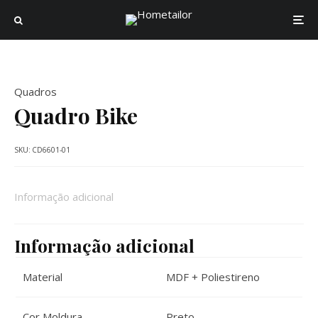
Quadros
Quadro Bike
SKU:
CD6601-01
Informação adicional
Informação adicional
Material
MDF + Poliestireno
Cor Moldura
Preto