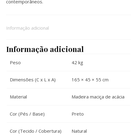
contemporâneos.
Informação adicional
Informação adicional
Peso
42 kg
Dimensões (C x L x A)
165 × 45 × 55 cm
Material
Madeira maciça de acácia
Cor (Pés / Base)
Preto
Cor (Tecido / Cobertura)
Natural