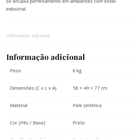
se encaixa perfeitamente em ambientes com estilo
industrial.
Informação adicional
Informação adicional
Peso
6 kg
Dimensões (C x L x A)
58 × 49 × 77 cm
Material
Pele sintética
Cor (Pés / Base)
Preto