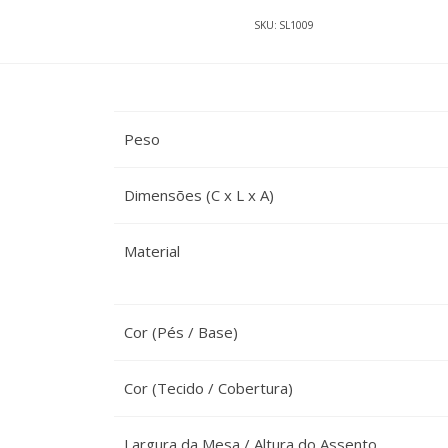
SKU:
SL1009
Peso
Dimensões (C x L x A)
Material
Cor (Pés / Base)
Cor (Tecido / Cobertura)
Largura da Mesa / Altura do Assento