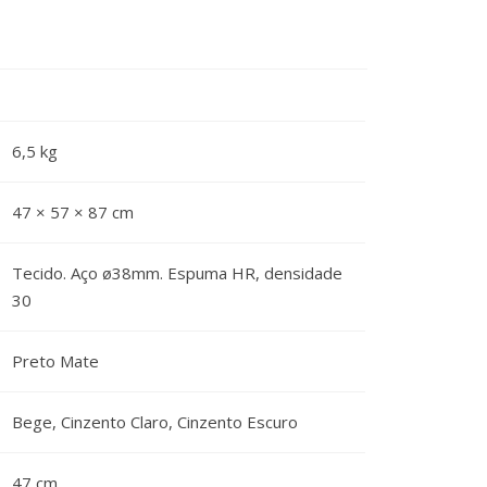
6,5 kg
47 × 57 × 87 cm
Tecido. Aço ø38mm. Espuma HR, densidade
30
Preto Mate
Bege, Cinzento Claro, Cinzento Escuro
47 cm