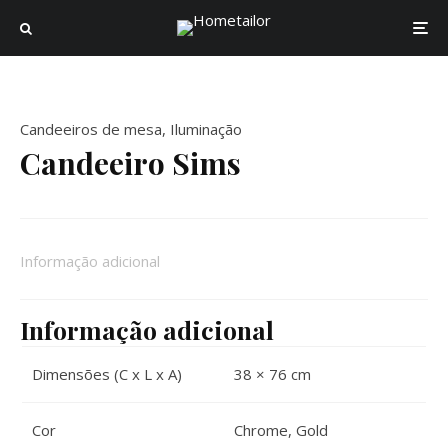
Candeeiros de mesa
,
Iluminação
Candeeiro Sims
Informação adicional
Informação adicional
Dimensões (C x L x A)
38 × 76 cm
Cor
Chrome
,
Gold