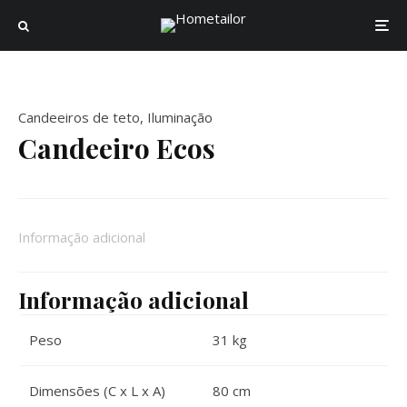
Candeeiros de teto
,
Iluminação
Candeeiro Ecos
Informação adicional
Informação adicional
Peso
31 kg
Dimensões (C x L x A)
80 cm